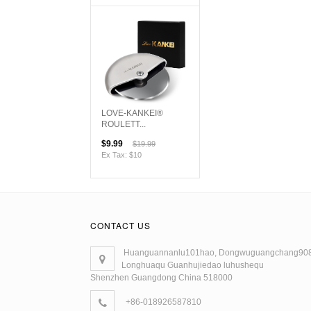
LOVE-KANKEI®
ROULETT...
$9.99
$19.99
Ex Tax: $10
CONTACT US
Huanguannanlu101hao, Dongwuguangchang90
Longhuaqu Guanhujiedao luhushequ
Shenzhen Guangdong China 518000
+86-018926587810