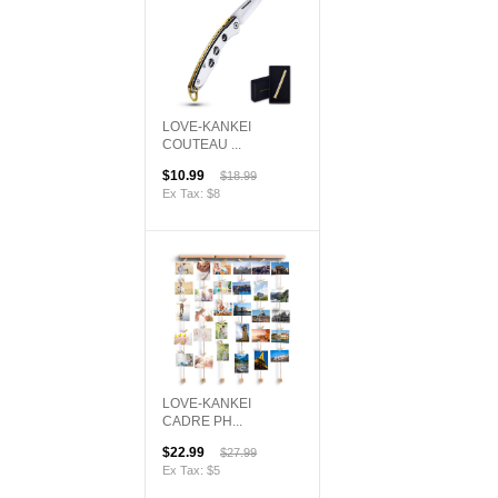
LOVE-KANKEI
COUTEAU ...
$10.99
$18.99
Ex Tax: $8
LOVE-KANKEI
CADRE PH...
$22.99
$27.99
Ex Tax: $5