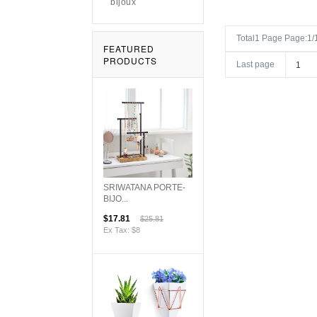
bijoux
Total1 Page Page:1/
FEATURED
PRODUCTS
Last page
SRIWATANA PORTE-
BIJO...
$17.81
$25.81
Ex Tax: $8