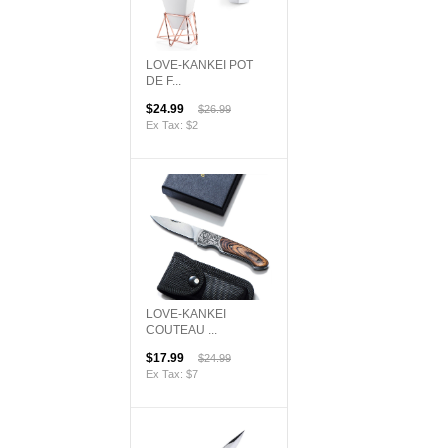
LOVE-KANKEI POT
DE F...
$24.99
$26.99
Ex Tax: $2
LOVE-KANKEI
COUTEAU ...
$17.99
$24.99
Ex Tax: $7